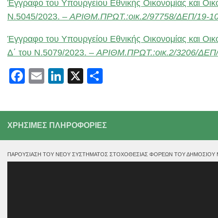
Έγγραφο του Υπουργείου Εθνικής Οικονομίας και Οικο
Ν.5045/2023. –
ΑΡΙΘΜ.ΠΡΩΤ.:οικ.2/97758/ΔΕΠ/19-1
Έγγραφο του Υπουργείου Εθνικής Οικονομίας και Οικο
Δ΄ του Ν.5079/2023. –
ΑΡΙΘΜ.ΠΡΩΤ.:οικ.2/3206/ΔΕΠ/
Facebook
Email
LinkedIn
X
Μοιραστείτε
ΧΡΗΣΙΜΕΣ ΠΛΗΡΟΦΟΡΙΕΣ
ΠΑΡΟΥΣΊΑΣΗ ΤΟΥ ΝΈΟΥ ΣΥΣΤΉΜΑΤΟΣ ΣΤΟΧΟΘΕΣΊΑΣ ΦΟΡΈΩΝ ΤΟΥ ΔΗΜΟΣΊΟΥ ΜΕ
Πρόγραμμα
Αναπαραγωγής
Βίντεο