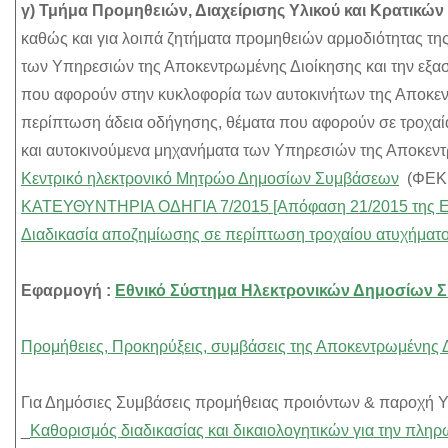
γ) Τμήμα Προμηθειών, Διαχείρισης Υλικού και Κρατικώ
καθώς και για λοιπά ζητήματα προμηθειών αρμοδιότητας της
των Υπηρεσιών της Αποκεντρωμένης Διοίκησης και την εξα
που αφορούν στην κυκλοφορία των αυτοκινήτων της Αποκεντ
περίπτωση άδεια οδήγησης, θέματα που αφορούν σε τροχαί
και αυτοκινούμενα μηχανήματα των Υπηρεσιών της Αποκεντρ
Κεντρικό ηλεκτρονικό Μητρώο Δημοσίων Συμβάσεων
(ΦΕΚ 
ΚΑΤΕΥΘΥΝΤΗΡΙΑ ΟΔΗΓΙΑ 7/2015 [Απόφαση 21/2015 της Εν
Διαδικασία αποζημίωσης σε περίπτωση τροχαίου ατυχήμα
Εφαρμογή :
Εθνικό Σύστημα Ηλεκτρονικών Δημοσίων 
Προμήθειες, Προκηρύξεις, συμβάσεις της Αποκεντρωμένης 
Για Δημόσιες Συμβάσεις προμήθειας προιόντων & παροχή 
_
Καθορισμός διαδικασίας και δικαιολογητικών για την πληρ