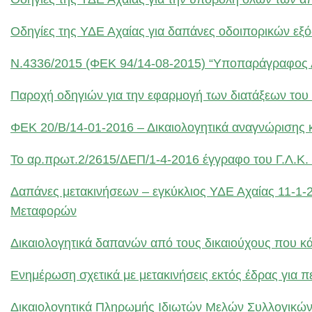
Οδηγίες της ΥΔΕ Αχαίας για δαπάνες οδοιπορικών εξό
Ν.4336/2015 (ΦΕΚ 94/14-08-2015) “Υποπαράγρα
Παροχή οδηγιών για την εφαρμογή των διατάξεων του 
ΦΕΚ 20/Β/14-01-2016 – Δικαιολογητικά αναγνώρισης κ
Το αρ.πρωτ.2/2615/ΔΕΠ/1-4-2016 έγγραφο του Γ.Λ.
Δαπάνες μετακινήσεων – εγκύκλιος ΥΔΕ Αχαίας 11-1-
Μεταφορών
Δικαιολογητικά δαπανών από τους δικαιούχους που κά
Ενημέρωση σχετικά με μετακινήσεις εκτός έδρας για 
Δικαιολογητικά Πληρωμής Ιδιωτών Μελών Συλλογικώ