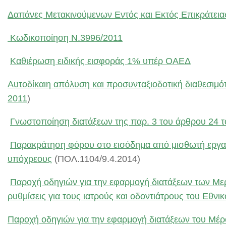
Δαπάνες Μετακινούμενων Εντός και Εκτός Επικράτεια
Κωδικοποίηση Ν.3996/2011
Καθιέρωση ειδικής εισφοράς 1% υπέρ ΟΑΕΔ
Αυτοδίκαιη απόλυση και προσυνταξιοδοτική διαθεσιμότ
2011
)
Γνωστοποίηση διατάξεων της παρ. 3 του άρθρου 24 τ
Παρακράτηση φόρου στο εισόδημα από μισθωτή εργασί
υπόχρεους
(ΠΟΛ.1104/9.4.2014)
Παροχή οδηγιών για την εφαρμογή διατάξεων των Μερώ
ρυθμίσεις για τους ιατρούς και οδοντιάτρους του Εθνι
Παροχή οδηγιών για την εφαρμογή διατάξεων του Μέρου