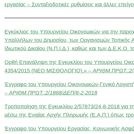
εργασίας – Συνταξιοδοτικές ρυθμίσεις και άλλες επείγο
Εγκύκλιος του Υπουργείου Οικονομικών για την παροχ
Υπαλλήλων του Δημοσίου, των Οργανισμών Τοπικής Αυ
Ιδιωτικού Δικαίου (Ν.Π.Ι.Δ.), καθώς και των Δ.Ε.Κ.Ο. τ
Ορθή Επανάληψη της Εγκυκλίου του Υπουργείου Οικον
4354/2015 (ΝΕΟ ΜΙΣΘΟΛΟΓΙΟ).» –
ΑΡΙΘΜ.ΠΡΩΤ.:2/
Έγγραφο του Υπουργείου Οικονομικών-Γενικό Λογιστήρ
–
ΑΡΙΘΜ.ΠΡΩΤ.:2/1868/ΔΕΠ/8-2-2018
Τροποποίηση της Εγκυκλίου 2/57873/24-8-2018 για 
μέσω της Ενιαίας Αρχής Πληρωμής (Ε.Α.Π.) όπως τ
Έγγραφο του Υπουργείου Εργασίας, Κοινωνικής Ασφάλισ