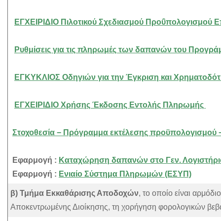
ΕΓΧΕΙΡΙΔΙΟ
Πιλοτικού Σχεδιασμού Προΰπολογισμού 
Ρυθμίσεις για τις πληρωμές των δαπανών του Προγ
ΕΓΚΥΚΛΙΟΣ Οδηγιών για την Έγκριση και Χρηματοδό
ΕΓΧΕΙΡΙΔΙΟ Χρήσης Έκδοσης Εντολής Πληρωμής
Στοχοθεσία − Πρόγραμμα εκτέλεσης προϋπολογισμού 
Εφαρμογή :
Καταχώρηση δαπανών στο Γεν. Λογιστήρι
Εφαρμογή :
Ενιαίο Σύστημα Πληρωμών (ΕΣΥΠ)
β) Τμήμα Εκκαθάρισης Αποδοχών
, το οποίο είναι αρμόδ
Αποκεντρωμένης Διοίκησης, τη χορήγηση φορολογικών βε