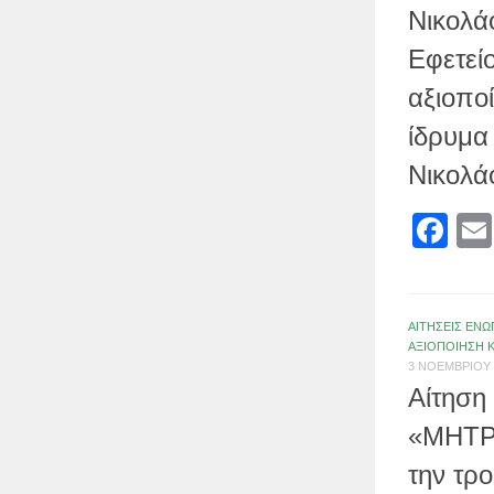
Νικολά
Εφετεί
αξιοπο
ίδρυμα
Νικολά
Fa
ΑΙΤΗΣΕΙΣ ΕΝΩ
ΑΞΙΟΠΟΙΗΣΗ 
3 ΝΟΕΜΒΡΊΟΥ 
Αίτηση
«ΜΗΤΡ
την τρ