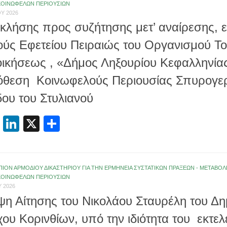
ΚΟΙΝΩΦΕΛΩΝ ΠΕΡΙΟΥΣΙΩΝ
Υ 2026
 κλήσης προς συζήτησης μετ’ αναίρεσης, 
ούς Εφετείου Πειραιώς του Οργανισμού Τ
οικήσεως , «Δήμος Ληξουρίου Κεφαλληνία
όθεση Κοινωφελούς Περιουσίας Σπυρογε
ου του Στυλιανού
cebook
Email
LinkedIn
X
Μοιραστείτε
ΠΙΟΝ ΑΡΜΟΔΙΟΥ ΔΙΚΑΣΤΗΡΙΟΥ ΓΙΑ ΤΗΝ ΕΡΜΗΝΕΙΑ ΣΥΣΤΑΤΙΚΩΝ ΠΡΑΞΕΩΝ - ΜΕΤΑΒ
ΚΟΙΝΩΦΕΛΩΝ ΠΕΡΙΟΥΣΙΩΝ
 2026
ψη Αίτησης του Νικολάου Σταυρέλη του Δη
ου Κορινθίων, υπό την ιδιότητα του εκτελ