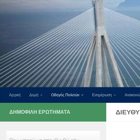
Skip to content
Αρχική
Δομή
Οδηγός Πολιτών
Ενημέρωση
Ανακοινώ
ΔΙΕΎΘΥ
ΔΗΜΟΦΙΛΉ ΕΡΩΤΉΜΑΤΑ