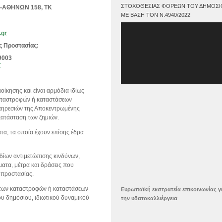
ΣΤΟΧΟΘΕΣΊΑΣ ΦΟΡΈΩΝ ΤΟΥ ΔΗΜΟΣΊ
ΩΝ-ΑΘΗΝΩΝ 158, ΤΚ
ΜΕ ΒΆΣΗ ΤΟΝ Ν.4940/2022
Πρόγραμμα
.gr
Αναπαραγωγής
Βίντεο
ής Προστασίας:
9003
r
ίκησης και είναι αρμόδια ιδίως
καταστροφών ή καταστάσεων
Υπηρεσιών της Αποκεντρωμένης
κατάσταση των ζημιών.
τα, τα οποία έχουν επίσης έδρα
εδίων αντιμετώπισης κινδύνων,
ματα, μέτρα και δράσεις που
 προστασίας.
ση των καταστροφών ή καταστάσεων
Ευρωπαϊκή εκστρατεία επικοινωνίας γ
ου δημόσιου, ιδιωτικού δυναμικού
την υδατοκαλλιέργεια