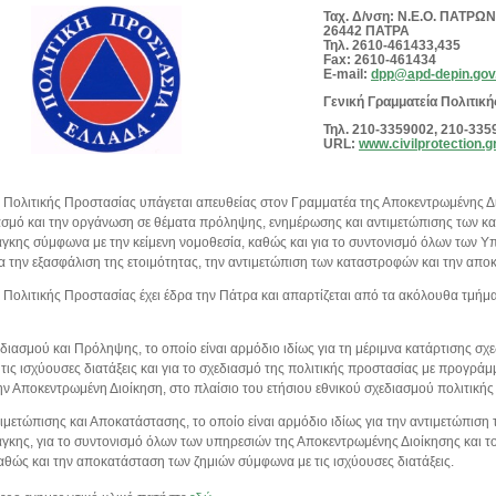
Ταχ. Δ/νση: Ν.Ε.Ο. ΠΑΤΡ
26442 ΠΑΤΡΑ
Τηλ. 2610-461433,435
Fax: 2610-461434
E-mail:
dpp@apd-depin.gov
Γενική Γραμματεία Πολιτικ
Τηλ. 210-3359002, 210-335
URL:
www.civilprotection.g
 Πολιτικής Προστασίας υπάγεται απευθείας στον Γραμματέα της Αποκεντρωμένης Διο
ιασμό και την οργάνωση σε θέματα πρόληψης, ενημέρωσης και αντιμετώπισης των 
άγκης σύμφωνα με την κείμενη νομοθεσία, καθώς και για το συντονισμό όλων των 
ια την εξασφάλιση της ετοιμότητας, την αντιμετώπιση των καταστροφών και την απο
 Πολιτικής Προστασίας έχει έδρα την Πάτρα και απαρτίζεται από τα ακόλουθα τμήμα
διασμού και Πρόληψης, το οποίο είναι αρμόδιο ιδίως για τη μέριμνα κατάρτισης σχ
ις ισχύουσες διατάξεις και για το σχεδιασμό της πολιτικής προστασίας με προγράμ
ν Αποκεντρωμένη Διοίκηση, στο πλαίσιο του ετήσιου εθνικού σχεδιασμού πολιτικής
τιμετώπισης και Αποκατάστασης, το οποίο είναι αρμόδιο ιδίως για την αντιμετώπι
άγκης, για το συντονισμό όλων των υπηρεσιών της Αποκεντρωμένης Διοίκησης και τ
καθώς και την αποκατάσταση των ζημιών σύμφωνα με τις ισχύουσες διατάξεις.