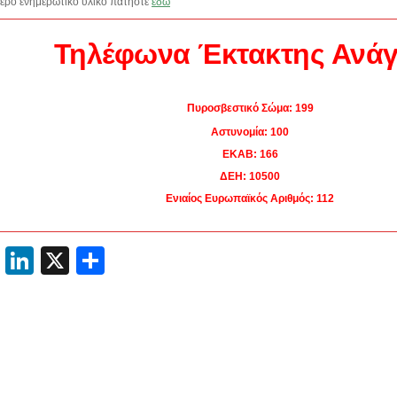
τερο ενημερωτικό υλικό πατήστε
εδώ
Τηλέφωνα Έκτακτης Ανά
Πυροσβεστικό Σώμα: 199
Αστυνομία: 100
ΕΚΑΒ: 166
ΔΕΗ: 10500
Ενιαίος Ευρωπαϊκός Αριθμός: 112
cebook
Email
LinkedIn
X
Μοιραστείτε