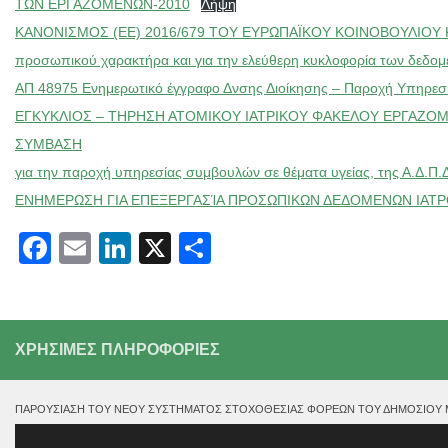
ΤΩΝ ΕΡΓΑΖΟΜΕΝΩΝ-2010
Λήψη
ΚΑΝΟΝΙΣΜΟΣ (ΕΕ) 2016/679 ΤΟΥ ΕΥΡΩΠΑΪΚΟΥ ΚΟΙΝΟΒΟΥΛΙΟΥ ΚΑΙ Τ
προσωπικού χαρακτήρα και για την ελεύθερη κυκλοφορία των δεδομέ
ΑΠ 48975 Ενημερωτικό έγγραφο Δνσης Διοίκησης – Παροχή Υπηρεσ
ΕΓΚΥΚΛΙΟΣ – ΤΗΡΗΣΗ ΑΤΟΜΙΚΟΥ ΙΑΤΡΙΚΟΥ ΦΑΚΕΛΟΥ ΕΡΓΑΖΟ
ΣΥΜΒΑΣΗ
για την παροχή υπηρεσίας συμβουλών σε θέματα υγείας, της Α.Δ.Π.Δ.
ΕΝΗΜΕΡΩΣΗ ΓΙΑ ΕΠΕΞΕΡΓΑΣΊΑ ΠΡΟΣΩΠΙΚΩΝ ΔΕΔΟΜΕΝΩΝ ΙΑΤΡ
Facebook
Email
LinkedIn
X
Μοιραστείτε
ΧΡΗΣΙΜΕΣ ΠΛΗΡΟΦΟΡΙΕΣ
ΠΑΡΟΥΣΊΑΣΗ ΤΟΥ ΝΈΟΥ ΣΥΣΤΉΜΑΤΟΣ ΣΤΟΧΟΘΕΣΊΑΣ ΦΟΡΈΩΝ ΤΟΥ ΔΗΜΟΣΊΟΥ ΜΕ
Πρόγραμμα