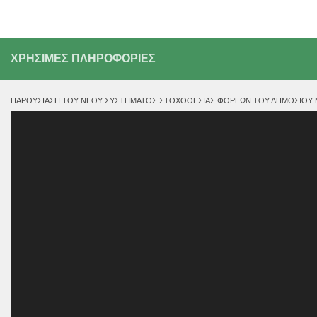
ΧΡΗΣΙΜΕΣ ΠΛΗΡΟΦΟΡΙΕΣ
ΠΑΡΟΥΣΊΑΣΗ ΤΟΥ ΝΈΟΥ ΣΥΣΤΉΜΑΤΟΣ ΣΤΟΧΟΘΕΣΊΑΣ ΦΟΡΈΩΝ ΤΟΥ ΔΗΜΟΣΊΟΥ ΜΕ
Πρόγραμμα
Αναπαραγωγής
Βίντεο