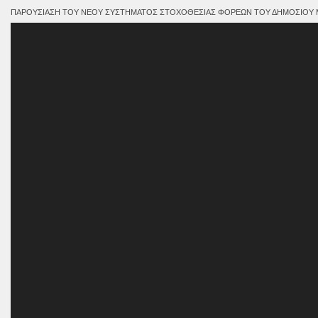
ΠΑΡΟΥΣΊΑΣΗ ΤΟΥ ΝΈΟΥ ΣΥΣΤΉΜΑΤΟΣ ΣΤΟΧΟΘΕΣΊΑΣ ΦΟΡΈΩΝ ΤΟΥ ΔΗΜΟΣΊΟΥ ΜΕ
Πρόγραμμα
Αναπαραγωγής
Βίντεο