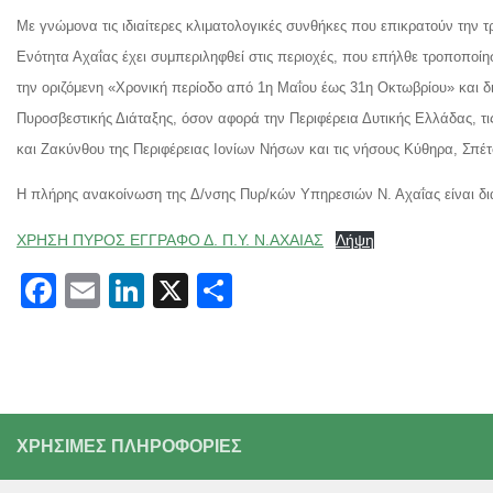
Με γνώμονα τις ιδιαίτερες κλιματολογικές συνθήκες που επικρατούν την τ
Ενότητα Αχαΐας έχει συμπεριληφθεί στις περιοχές, που επήλθε τροποποίησ
την οριζόμενη «Χρονική περίοδο από 1η Μαΐου έως 31η Οκτωβρίου» και δι
Πυροσβεστικής Διάταξης, όσον αφορά την Περιφέρεια Δυτικής Ελλάδας, τι
και Ζακύνθου της Περιφέρειας Ιονίων Νήσων και τις νήσους Κύθηρα, Σπέτ
Η πλήρης ανακοίνωση της Δ/νσης Πυρ/κών Υπηρεσιών Ν. Αχαΐας είναι 
ΧΡΗΣΗ ΠΥΡΟΣ ΕΓΓΡΑΦΟ Δ. Π.Υ. Ν.ΑΧΑΙΑΣ
Λήψη
Facebook
Email
LinkedIn
X
Μοιραστείτε
ΧΡΗΣΙΜΕΣ ΠΛΗΡΟΦΟΡΙΕΣ