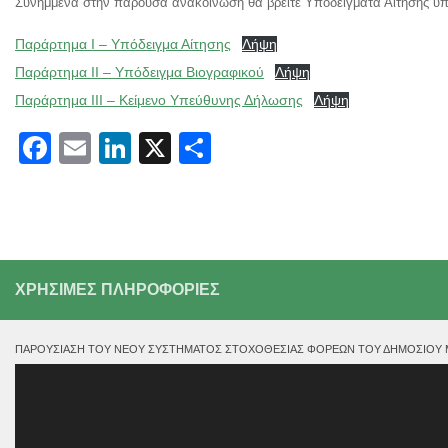
Συνημμένα στην παρούσα ανακοίνωση θα βρείτε Υποδείγματα Αίτησης υπ
Παράρτημα Ι – Υπόδειγμα Αίτησης
Λήψη
Παράρτημα ΙΙ – Υπόδειγμα Βιογραφικού
Λήψη
Παράρτημα ΙΙΙ – Κείμενο Υπεύθυνης Δήλωσης
Λήψη
Facebook
Email
LinkedIn
X
Μοιραστείτε
ΧΡΗΣΙΜΕΣ ΠΛΗΡΟΦΟΡΙΕΣ
ΠΑΡΟΥΣΊΑΣΗ ΤΟΥ ΝΈΟΥ ΣΥΣΤΉΜΑΤΟΣ ΣΤΟΧΟΘΕΣΊΑΣ ΦΟΡΈΩΝ ΤΟΥ ΔΗΜΟΣΊΟΥ ΜΕ
Πρόγραμμα
Αναπαραγωγής
Βίντεο