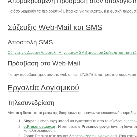
Απομακρυσμένη Πρόσβαση στον υπολογιστ
Για όσο διαρκούν τα περιοριστικά μέτρα και για να ελαττωθεί η φυσική παρο
Σύζευξις Web-Mail και SMS
Αποστολή SMS
Οδηγίες για Δωρεάν Αποστολή Μηνυμάτων SMS μέσω του Σύζευξις πατήστε ε
Πρόσβαση στο Web-Mail
Για την πρόσβαση χρηστών στο web e-mail ΣΥΖΕΥΞΙΣ πατήστε στο παρακάτω
Εργαλεία Λογισμικού
Τηλεσυνεδρίαση
Δίνεται η δυνατότητα μέσω της διαφόρων εφαρμογών να επικοινωνήσουμε δωρ
Skype:
Η εφαρμογή μπορεί να εγκατασταθεί από το σύνδεσμο:
https
e:Presence.gov.gr
: Η υπηρεσία
e:Presence.gov.gr
δίνει τη δυνατό
και αλληλεπίδραση.
Zoom: Επισκεφτείτε την σελίδα
https://zoom.us/download
. Στην κατη