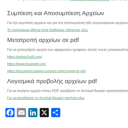
Συμπίεση και Αποσυμπίεση Αρχείων
Για την συμπίεση αρχείων και για την αποσυμπίεση ήδη συμπιεσμένων αρχείων
Το πρόγραμμα Winrar είναι διαθέσιμο πατώντας εδώ.
Μετατροπή αρχείων σε pdf
Για να μετατρέψετε αρχεία των εφαρμογών γραφείου (word, excel, powerpoint 
https://online2pdf.com/
https://www.ilovepdf.com/
https://document.online-convert.com/convert-to-pdf
Λογισμικά προβολής αρχείων pdf
Για να ανοίγετε αρχεία τύπου PDF, κατεβάστε τo Acrobat Reader εγκαταστήστε
Για να κατεβάσετε το Acrobat Reader πατήστε εδώ.
Facebook
Email
LinkedIn
X
Μοιραστείτε