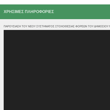
ΧΡΗΣΙΜΕΣ ΠΛΗΡΟΦΟΡΙΕΣ
ΠΑΡΟΥΣΊΑΣΗ ΤΟΥ ΝΈΟΥ ΣΥΣΤΉΜΑΤΟΣ ΣΤΟΧΟΘΕΣΊΑΣ ΦΟΡΈΩΝ ΤΟΥ ΔΗΜΟΣΊΟΥ ΜΕ
Πρόγραμμα
Αναπαραγωγής
Βίντεο