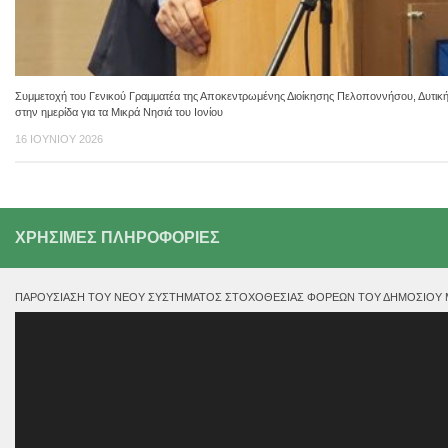
Συμμετοχή του Γενικού Γραμματέα της Αποκεντρωμένης Διοίκησης Πελοποννήσου, Δυτική
στην ημερίδα για τα Μικρά Νησιά του Ιονίου
16 ΙΟΥΝΊΟΥ 2026
ΧΡΗΣΙΜΕΣ ΠΛΗΡΟΦΟΡΙΕΣ
ΠΑΡΟΥΣΊΑΣΗ ΤΟΥ ΝΈΟΥ ΣΥΣΤΉΜΑΤΟΣ ΣΤΟΧΟΘΕΣΊΑΣ ΦΟΡΈΩΝ ΤΟΥ ΔΗΜΟΣΊΟΥ ΜΕ
Πρόγραμμα
Αναπαραγωγής
Βίντεο