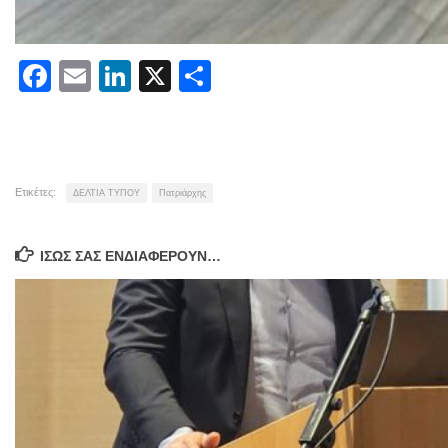
Facebook
Email
LinkedIn
X
Μοιραστείτε
Ετικέτες:
ΔΕΛΤΙΑ ΤΥΠΟΥ
Πατριάρχης
ΊΣΩΣ ΣΑΣ ΕΝΔΙΑΦΈΡΟΥΝ…