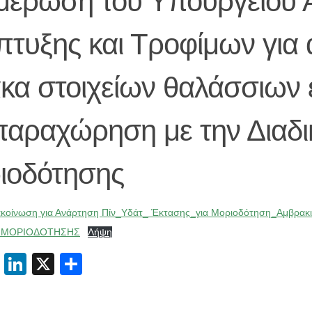
μέρωση του Υπουργείου Α
πτυξης και Τροφίμων για
ακα στοιχείων θαλάσσιων
παραχώρηση με την Διαδι
ιοδότησης
ακοίνωση για Ανάρτηση Πίν_Υδάτ_ Έκτασης_για Μοριοδότηση_Αμβρακ
 ΜΟΡΙΟΔΟΤΗΣΗΣ
Λήψη
cebook
Email
LinkedIn
X
Μοιραστείτε