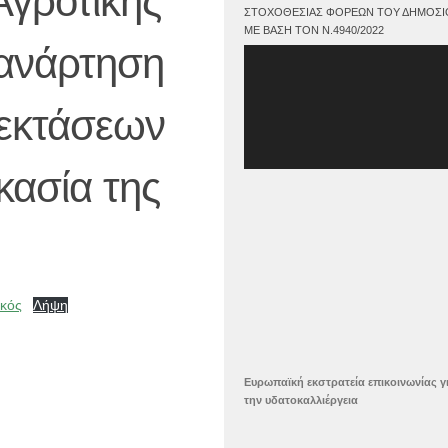
γροτικής
ΣΤΟΧΟΘΕΣΊΑΣ ΦΟΡΈΩΝ ΤΟΥ ΔΗΜΟΣΊ
ΜΕ ΒΆΣΗ ΤΟΝ Ν.4940/2022
 ανάρτηση
Πρόγραμμα
Αναπαραγωγής
Βίντεο
 εκτάσεων
κασία της
ικός
Λήψη
Ευρωπαϊκή εκστρατεία επικοινωνίας γ
την υδατοκαλλιέργεια