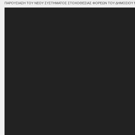
ΠΑΡΟΥΣΊΑΣΗ ΤΟΥ ΝΈΟΥ ΣΥΣΤΉΜΑΤΟΣ ΣΤΟΧΟΘΕΣΊΑΣ ΦΟΡΈΩΝ ΤΟΥ ΔΗΜΟΣΊΟΥ ΜΕ
Πρόγραμμα
Αναπαραγωγής
Βίντεο