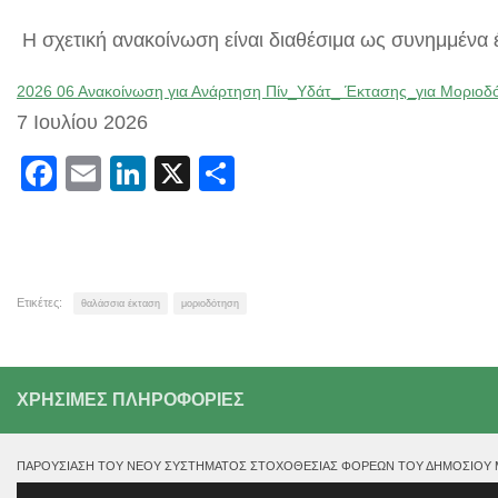
Η σχετική ανακοίνωση είναι διαθέσιμα ως συνημμένα
2026 06 Ανακοίνωση για Ανάρτηση Πίν_Υδάτ_ Έκτασης_για Μοριοδ
7 Ιουλίου 2026
Facebook
Email
LinkedIn
X
Μοιραστείτε
Ετικέτες:
θαλάσσια έκταση
μοριοδότηση
ΧΡΗΣΙΜΕΣ ΠΛΗΡΟΦΟΡΙΕΣ
ΠΑΡΟΥΣΊΑΣΗ ΤΟΥ ΝΈΟΥ ΣΥΣΤΉΜΑΤΟΣ ΣΤΟΧΟΘΕΣΊΑΣ ΦΟΡΈΩΝ ΤΟΥ ΔΗΜΟΣΊΟΥ ΜΕ
Πρόγραμμα