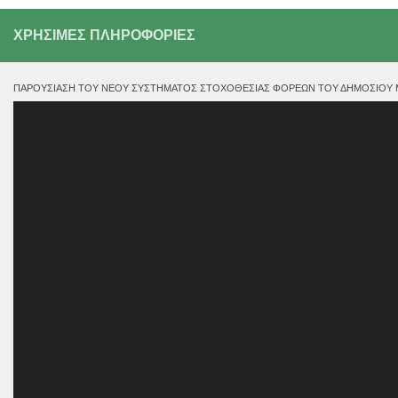
ΧΡΗΣΙΜΕΣ ΠΛΗΡΟΦΟΡΙΕΣ
ΠΑΡΟΥΣΊΑΣΗ ΤΟΥ ΝΈΟΥ ΣΥΣΤΉΜΑΤΟΣ ΣΤΟΧΟΘΕΣΊΑΣ ΦΟΡΈΩΝ ΤΟΥ ΔΗΜΟΣΊΟΥ ΜΕ
Πρόγραμμα
Αναπαραγωγής
Βίντεο