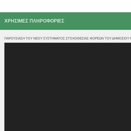
ΧΡΗΣΙΜΕΣ ΠΛΗΡΟΦΟΡΙΕΣ
ΠΑΡΟΥΣΊΑΣΗ ΤΟΥ ΝΈΟΥ ΣΥΣΤΉΜΑΤΟΣ ΣΤΟΧΟΘΕΣΊΑΣ ΦΟΡΈΩΝ ΤΟΥ ΔΗΜΟΣΊΟΥ ΜΕ
Πρόγραμμα
Αναπαραγωγής
Βίντεο