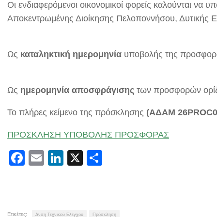
Οι ενδιαφερόμενοι οικονομικοί φορείς καλούνται να 
Αποκεντρωμένης Διοίκησης Πελοποννήσου, Δυτικής Ελ
Ως
καταληκτική ημερομηνία
υποβολής της προσφορά
Ως
ημερομηνία αποσφράγισης
των προσφορών ορίζ
Το πλήρες κείμενο της πρόσκλησης
(ΑΔΑΜ 26PROC0
ΠΡΟΣΚΛΗΣΗ ΥΠΟΒΟΛΗΣ ΠΡΟΣΦΟΡΑΣ
Facebook
Email
LinkedIn
X
Μοιραστείτε
Ετικέτες:
Δνση Τεχνικού Ελέγχου
Πρόσκληση