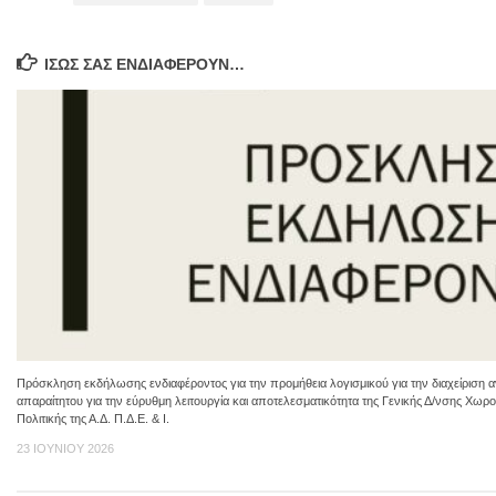
ΊΣΩΣ ΣΑΣ ΕΝΔΙΑΦΈΡΟΥΝ…
Πρόσκληση εκδήλωσης ενδιαφέροντος για την προμήθεια λογισμικού για την διαχείρισ
απαραίτητου για την εύρυθμη λειτουργία και αποτελεσματικότητα της Γενικής Δ/νσης Χωρο
Πολιτικής της Α.Δ. Π.Δ.Ε. & Ι.
23 ΙΟΥΝΊΟΥ 2026