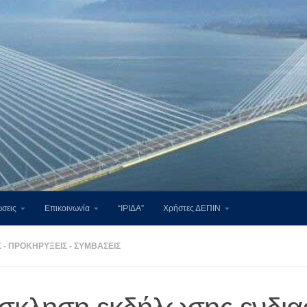
σεις
Επικοινωνία
“ΙΡΙΔΑ”
Χρήστες ΔΕΠΙΝ
- ΠΡΟΚΗΡΎΞΕΙΣ - ΣΥΜΒΆΣΕΙΣ