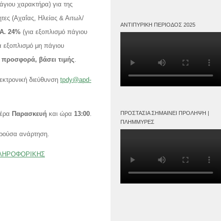
άγιου χαρακτήρα) για της
τες (Αχαΐας, Ηλείας & Αιτωλ/
ΑΝΤΙΠΥΡΙΚΉ ΠΕΡΊΟΔΟΣ 2025
.Α. 24%
(για εξοπλισμό πάγιου
α εξοπλισμό μη πάγιου
προσφορά, βάσει τιμής
.
λεκτρονική διεύθυνση
tpdy@apd-
ΠΡΟΣΤΑΣΊΑ ΣΗΜΑΊΝΕΙ ΠΡΌΛΗΨΗ |
μέρα
Παρασκευή
και ώρα
13:00
.
ΠΛΗΜΜΎΡΕΣ
αρούσα ανάρτηση.
ΠΛΗΡΟΦΟΡΙΚΗΣ