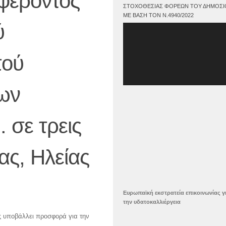
φέροντος
ΣΤΟΧΟΘΕΣΊΑΣ ΦΟΡΈΩΝ ΤΟΥ ΔΗΜΟΣΊ
ΜΕ ΒΆΣΗ ΤΟΝ Ν.4940/2022
ύ
Πρόγραμμα
Αναπαραγωγής
Βίντεο
πού
των
 σε τρεις
ας, Ηλείας
Ευρωπαϊκή εκστρατεία επικοινωνίας γ
την υδατοκαλλιέργεια
ς υποβάλλει προσφορά για την