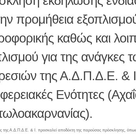
σκληση εκδήλωσης ενδια
την προμήθεια εξοπλισμο
ροφορικής καθώς και λοι
λισμού για της ανάγκες 
εσιών της Α.Δ.Π.Δ.Ε. & Ι.
φερειακές Ενότητες (Αχαΐ
τωλοακαρνανίας).
ς της Α.Δ.Π.Δ.Ε. & Ι. προσκαλεί αποδέκτη της παρούσας πρόσκλησης, όπω