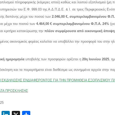
οπλισμού πληροφορικής (κάμερες ιστού) καθώς και λοιπού εξοπλισμού (μη π
υπηρεσιών του Ε.Φ. 999.03 της Α.Δ.Π.Δ.Ε. & Ι. σε τρεις Περιφερειακές Ενότη
ικής δαπάνης μέχρι του ποσού των
2.046,00 €, συμπεριλαμβανομένου Φ.Π
αι μέχρι του ποσού των
4.464,00 € συμπεριλαμβανομένου Φ.Π.Α. 24%
(γι
αι κριτήριο κατακύρωσης την
πλέον συμφέρουσα από οικονομική άποψη 
ένος οικονομικός φορέας καλείται να υποβάλλει την προσφορά του στην η
ική ημερομηνία
υποβολής των προσφορών ορίζεται η
20η Ιουνίου 2025
, η
όσκληση και τα παραρτήματα είναι διαθέσιμα ως συνημμένα αρχεία στην π
 ΕΚΔΗΛΩΣΗΣ ΕΝΔΙΑΦΕΡΟΝΤΟΣ ΓΙΑ ΤΗΝ ΠΡΟΜΗΘΕΙΑ ΕΞΟΠΛΙΣΜΟΥ 
ΤΑ ΠΡΟΣΚΛΗΣΗΣ
025